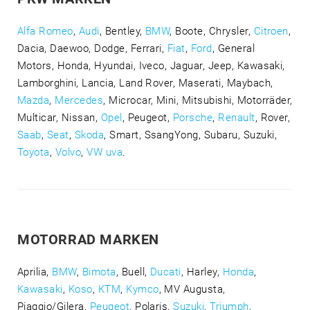
Alfa Romeo
,
Audi
, Bentley,
BMW
, Boote, Chrysler,
Citroen
,
Dacia, Daewoo, Dodge, Ferrari,
Fiat
,
Ford
, General
Motors, Honda, Hyundai, Iveco, Jaguar, Jeep, Kawasaki,
Lamborghini, Lancia, Land Rover, Maserati, Maybach,
Mazda
,
Mercedes
, Microcar, Mini, Mitsubishi, Motorräder,
Multicar, Nissan,
Opel
, Peugeot,
Porsche
,
Renault
, Rover,
Saab
,
Seat
,
Skoda
, Smart, SsangYong, Subaru, Suzuki,
Toyota
,
Volvo
,
VW uva
.
MOTORRAD MARKEN
Aprilia,
BMW
,
Bimota
, Buell,
Ducati
, Harley,
Honda
,
Kawasaki
,
Koso
,
KTM
,
Kymco
, MV Augusta,
Piaggio/Gilera,
Peugeot
, Polaris,
Suzuki
,
Triumph
,