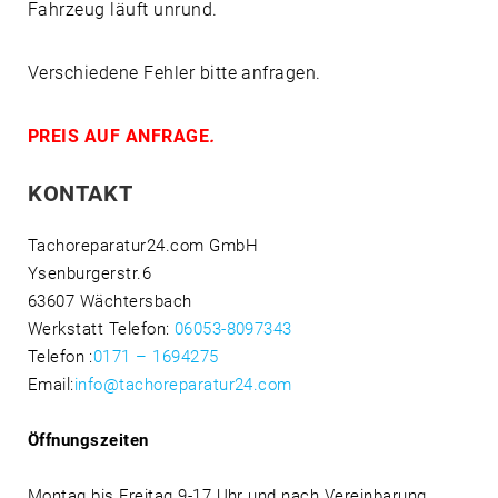
Fahrzeug läuft unrund.
Verschiedene Fehler bitte anfragen.
PREIS AUF ANFRAGE
.
KONTAKT
Tachoreparatur24.com GmbH
Ysenburgerstr.6
63607 Wächtersbach
Werkstatt Telefon:
06053-8097343
Telefon
:
0171 – 1694275
Email:
info@tachoreparatur24.com
Öffnungszeiten
Montag bis Freitag 9-17 Uhr und nach Vereinbarung